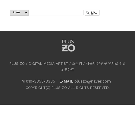
PLUS ZO / DIGITAL MEDIA ARTIST / 조준영 / 서울시 은평구 연서로 41길
3 코아트
M
010-3355-3335
E-MAIL
pluszo@naver.com
COPYRIGHT(C) PLUS ZO ALL RIGHTS RESERVED.